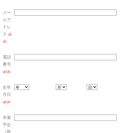
メー
ルア
ドレ
ス
(必
須)
電話
番号
(必須)
生年
月日
(必須)
卒業
予定
（既