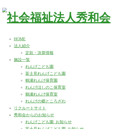
HOME
法人紹介
定款・決算情報
施設一覧
れんげこども園
富士見れんげこども園
鶴瀬れんげ保育園
れんげほしのこ保育室
鶴瀬れんげ保育室
れんげの郷ところざわ
リクルートサイト
秀和会からのお知らせ
れんげこども園_お知らせ
富士見れんげこども園_お知らせ