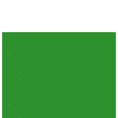
HOME
法人紹介
定款・決算情報
施設一覧
れんげこども園
富士見れんげこども園
鶴瀬れんげ保育園
れんげほしのこ保育室
鶴瀬れんげ保育室
れんげの郷ところざわ
リクルートサイト
秀和会からのお知らせ
れんげこども園_お知らせ
富士見れんげこども園_お知らせ