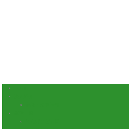
HOME
法人紹介
定款・決算情報
施設一覧
れんげこども園