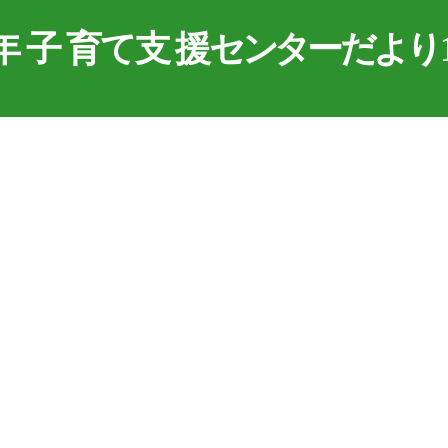
年子
育
て
支
援
セ
ン
タ
ー
だ
よ
り