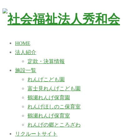
HOME
法人紹介
定款・決算情報
施設一覧
れんげこども園
富士見れんげこども園
鶴瀬れんげ保育園
れんげほしのこ保育室
鶴瀬れんげ保育室
れんげの郷ところざわ
リクルートサイト