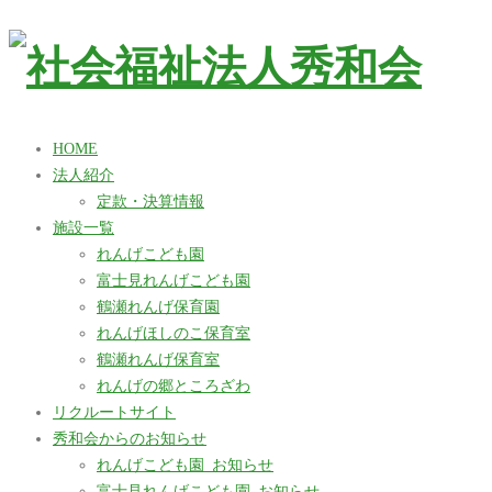
HOME
法人紹介
定款・決算情報
施設一覧
れんげこども園
富士見れんげこども園
鶴瀬れんげ保育園
れんげほしのこ保育室
鶴瀬れんげ保育室
れんげの郷ところざわ
リクルートサイト
秀和会からのお知らせ
れんげこども園_お知らせ
富士見れんげこども園_お知らせ