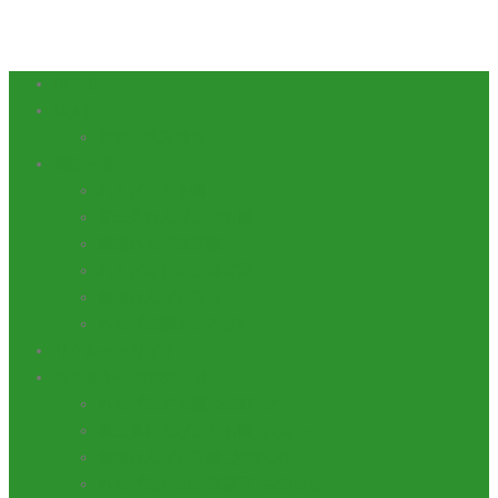
HOME
法人紹介
定款・決算情報
施設一覧
れんげこども園
富士見れんげこども園
鶴瀬れんげ保育園
れんげほしのこ保育室
鶴瀬れんげ保育室
れんげの郷ところざわ
リクルートサイト
秀和会からのお知らせ
れんげこども園_お知らせ
富士見れんげこども園_お知らせ
鶴瀬れんげ保育園_お知らせ
れんげほしのこ保育室_お知らせ