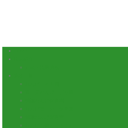
HOME
法人紹介
定款・決算情報
施設一覧
れんげこども園
富士見れんげこども園
鶴瀬れんげ保育園
れんげほしのこ保育室
鶴瀬れんげ保育室
れんげの郷ところざわ