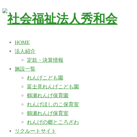
HOME
法人紹介
定款・決算情報
施設一覧
れんげこども園
富士見れんげこども園
鶴瀬れんげ保育園
れんげほしのこ保育室
鶴瀬れんげ保育室
れんげの郷ところざわ
リクルートサイト