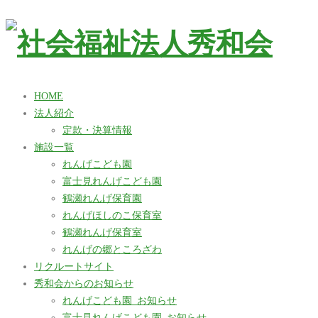
HOME
法人紹介
定款・決算情報
施設一覧
れんげこども園
富士見れんげこども園
鶴瀬れんげ保育園
れんげほしのこ保育室
鶴瀬れんげ保育室
れんげの郷ところざわ
リクルートサイト
秀和会からのお知らせ
れんげこども園_お知らせ
富士見れんげこども園_お知らせ